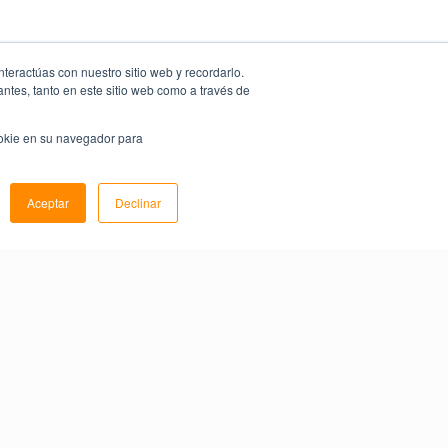
nteractúas con nuestro sitio web y recordarlo.
antes, tanto en este sitio web como a través de
ookie en su navegador para
Aceptar
Declinar
Share this
Offer: