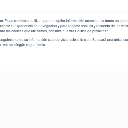
. Estas cookies se utilizan para recopilar información acerca de la forma en que i
orar tu experiencia de navegación y para realizar análisis y recuento de los visit
re las cookies que utilizamos, consulta nuestra Política de privacidad.
seguimiento de su información cuando visite este sitio web. Se usará una única c
a realizar ningún seguimiento.
It’s Time for American Food
Nos encontramos en Monterrey y Saltillo.