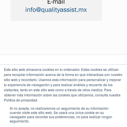
Este sitio web almacena cookies en tu ordenador. Estas cookies se utilizan
para recopilar información acerca de la forma en que interactúas con nuestro
sitio web y recordarlo. Usamos esta información para personalizar y mejorar
LEGAL Y POLÍTICAS
LO QUE DICEN
UBICACIÓN
NUESTROS CLIENTES
Torre Índigo
tu experiencia de navegación y para realizar análisis y recuento de los
Aviso Legal
Av. Paseo de la Reforma 373
4.9
Cuauhtémoc 06500, CDMX
visitantes, tanto en este sitio web como a través de otros medios. Para
Aviso de Privacidad
55 5747 9100
obtener más información sobre las cookies que utilizamos, consulta nuestra
Política Ambiental
Política de privacidad.
Política de Seguridad
Política de Calidad y Alcance SGC
Si no acepta, no realizaremos un seguimiento de su información
cuando visite este sitio web. Se usará una única cookie en su
navegador para recordar sus preferencias, no para realizar ningún
seguimiento.
TODOS LOS DERECHOS RESERVADOS 2018 -
2026
© Quality Assist