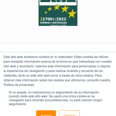
Este sitio web almacena cookies en tu ordenador. Estas cookies se utilizan
para recopilar información acerca de la forma en que interactúas con nuestro
sitio web y recordarlo. Usamos esta información para personalizar y mejorar
LEGAL Y POLÍTICAS
LO QUE DICEN
UBICACIÓN
NUESTROS CLIENTES
Torre Índigo
tu experiencia de navegación y para realizar análisis y recuento de los
Aviso Legal
Av. Paseo de la Reforma 373
4.9
Cuauhtémoc 06500, CDMX
visitantes, tanto en este sitio web como a través de otros medios. Para
Aviso de Privacidad
55 5747 9100
obtener más información sobre las cookies que utilizamos, consulta nuestra
Política Ambiental
Política de privacidad.
Política de Seguridad
Política de Calidad y Alcance SGC
Si no acepta, no realizaremos un seguimiento de su información
cuando visite este sitio web. Se usará una única cookie en su
navegador para recordar sus preferencias, no para realizar ningún
seguimiento.
TODOS LOS DERECHOS RESERVADOS 2018 -
2026
© Quality Assist
Aceptar
Declinar