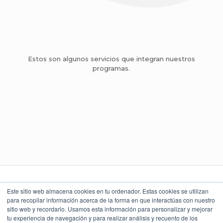
Estos son algunos servicios que integran nuestros
programas.
Este sitio web almacena cookies en tu ordenador. Estas cookies se utilizan
para recopilar información acerca de la forma en que interactúas con nuestro
sitio web y recordarlo. Usamos esta información para personalizar y mejorar
LEGAL Y POLÍTICAS
LO QUE DICEN
UBICACIÓN
NUESTROS CLIENTES
Torre Índigo
tu experiencia de navegación y para realizar análisis y recuento de los
Aviso Legal
Av. Paseo de la Reforma 373
4.9