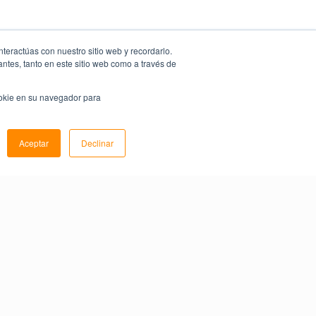
nteractúas con nuestro sitio web y recordarlo.
antes, tanto en este sitio web como a través de
ookie en su navegador para
Aceptar
Declinar
Share this
.
Offer:
r tus necesidades de