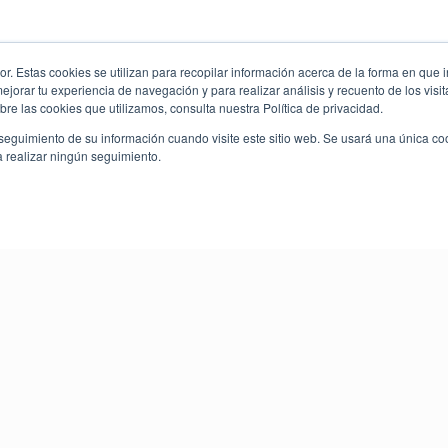
. Estas cookies se utilizan para recopilar información acerca de la forma en que i
orar tu experiencia de navegación y para realizar análisis y recuento de los visit
re las cookies que utilizamos, consulta nuestra Política de privacidad.
seguimiento de su información cuando visite este sitio web. Se usará una única c
a realizar ningún seguimiento.
Tu bienestar, nuestra prioridad
Renta de autos. Nos esforzamos por satisface
desplazamiento.