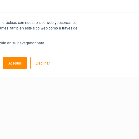
nteractúas con nuestro sitio web y recordarlo.
antes, tanto en este sitio web como a través de
ookie en su navegador para
Aceptar
Declinar
Share this
Offer: