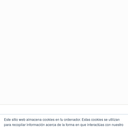
Sueldo abierto según aptitudes.
Gastos médicos menores.
HORARIO
De Lunes a Viernes de las 9:00 am a las 18:00 pm
Este sitio web almacena cookies en tu ordenador. Estas cookies se utilizan
para recopilar información acerca de la forma en que interactúas con nuestro