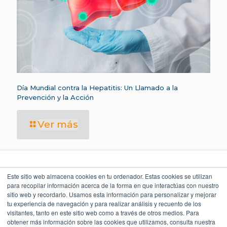
Día Mundial contra la Hepatitis: Un Llamado a la
Prevención y la Acción
Ver más
Este sitio web almacena cookies en tu ordenador. Estas cookies se utilizan
para recopilar información acerca de la forma en que interactúas con nuestro
sitio web y recordarlo. Usamos esta información para personalizar y mejorar
LEGAL Y POLÍTICAS
LO QUE DICEN
UBICACIÓN
NUESTROS CLIENTES
Torre Índigo
tu experiencia de navegación y para realizar análisis y recuento de los
Aviso Legal
Av. Paseo de la Reforma 373
4.9
Cuauhtémoc 06500, CDMX
visitantes, tanto en este sitio web como a través de otros medios. Para
Aviso de Privacidad
55 5747 9100
obtener más información sobre las cookies que utilizamos, consulta nuestra
Política Ambiental