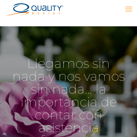
Llegamos sin
nada y nos vamos
sin nada… la
importancia de
contar con
asistencia