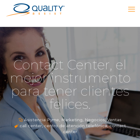
Contact Center, el
mejor instrumento
para tener clientes
felices.
Asistencia Pyme
,
Marketing
,
Negocios
,
Ventas
call center
,
centro de atención telefónica
,
contact
center