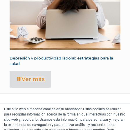
Depresión y productividad laboral: estrategias para la
salud
Ver más
Este sitio web almacena cookies en tu ordenador. Estas cookies se utilizan
para recopilar información acerca de la forma en que interactúas con nuestro
sitio web y recordarlo. Usamos esta información para personalizar y mejorar
LEGAL Y POLÍTICAS
LO QUE DICEN
UBICACIÓN
NUESTROS CLIENTES
Torre Índigo
tu experiencia de navegación y para realizar análisis y recuento de los
Aviso Legal
Av. Paseo de la Reforma 373
4.9
Cuauhtémoc 06500, CDMX
visitantes, tanto en este sitio web como a través de otros medios. Para
Aviso de Privacidad