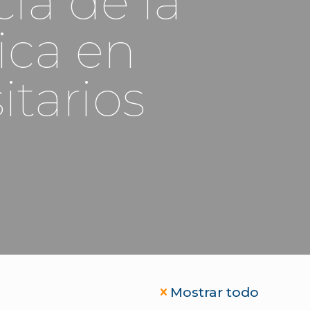
ia de la
ica en
itarios
Mostrar todo