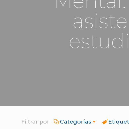
Mental:
asist
estudi
Filtrar por
Categorías
Etique