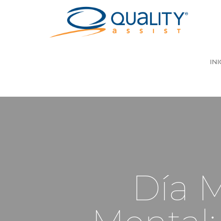
INI
Día M