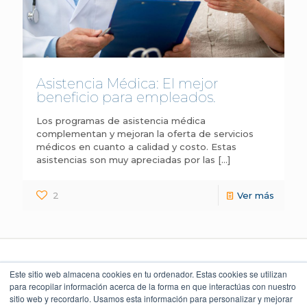
Asistencia Médica: El mejor
beneficio para empleados.
Los programas de asistencia médica
complementan y mejoran la oferta de servicios
médicos en cuanto a calidad y costo. Estas
asistencias son muy apreciadas por las
[…]
2
Ver más
Este sitio web almacena cookies en tu ordenador. Estas cookies se utilizan
para recopilar información acerca de la forma en que interactúas con nuestro
sitio web y recordarlo. Usamos esta información para personalizar y mejorar
LEGAL Y POLÍTICAS
LO QUE DICEN
UBICACIÓN
NUESTROS CLIENTES
Torre Índigo