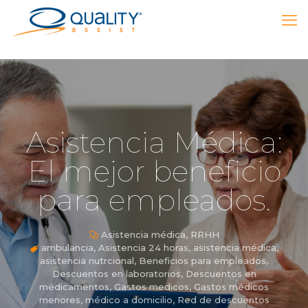
Asistencia Médica:
El mejor beneficio
para empleados.
Asistencia médica
,
RRHH
ambulancia
,
Asistencia 24 horas
,
asistencia médica
,
asistencia nutrcional
,
Beneficios para empleados
,
Descuentos en laboratorios
,
Descuentos en
médicamentos
,
Gastos medicos
,
Gastos médicos
menores
,
médico a domicilio
,
Red de descuentos