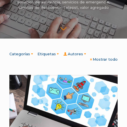
servicios de asistencia
,
servicios de emergencia
,
tarjetas de descuento
,
Telasist
,
valor agregado
Categorías
Etiquetas
Autores
Mostrar todo