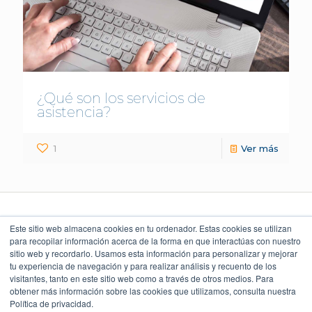
¿Qué son los servicios de
asistencia?
1
Ver más
Este sitio web almacena cookies en tu ordenador. Estas cookies se utilizan
para recopilar información acerca de la forma en que interactúas con nuestro
sitio web y recordarlo. Usamos esta información para personalizar y mejorar
LEGAL Y POLÍTICAS
LO QUE DICEN
UBICACIÓN
NUESTROS CLIENTES
Torre Índigo
tu experiencia de navegación y para realizar análisis y recuento de los
Aviso Legal
Av. Paseo de la Reforma 373
4.9
Cuauhtémoc 06500, CDMX
visitantes, tanto en este sitio web como a través de otros medios. Para
Aviso de Privacidad
55 5747 9100
obtener más información sobre las cookies que utilizamos, consulta nuestra
Política Ambiental
Política de privacidad.
Política de Seguridad