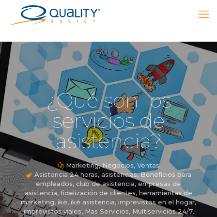
¿Qué son los
servicios de
asistencia?
Marketing
,
Negocios
,
Ventas
Asistencia 24 horas
,
asistencias
,
Beneficios para
empleados
,
club de asistencia
,
empresas de
asistencia
,
fidelización de clientes
,
herramientas de
marketing
,
iké
,
iké asistencia
,
imprevistos en el hogar
,
imprevistos viales
,
Mas Servicios
,
Multiservicios 24/7
,