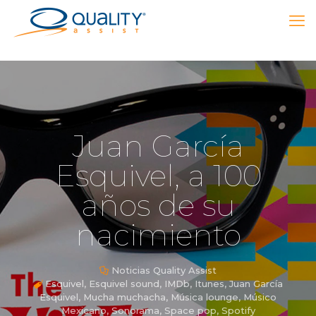
Juan García
Esquivel, a 100
años de su
nacimiento
Noticias Quality Assist
Esquivel
,
Esquivel sound
,
IMDb
,
Itunes
,
Juan García
Esquivel
,
Mucha muchacha
,
Música lounge
,
Músico
Mexicano
,
Sonorama
,
Space pop
,
Spotify