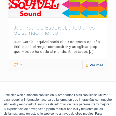
Juan García Esquivel, a 100 años
de su nacimiento
Juan García Esquivel nació el 20 de enero del año
1918, quizá el mejor compositor y arreglista pop
que México ha dado al mundo. En estados
[…]
2
Ver más
Este sitio web almacena cookies en tu ordenador. Estas cookies se utilizan
para recopilar información acerca de la forma en que interactúas con nuestro
sitio web y recordarlo. Usamos esta información para personalizar y mejorar
LEGAL Y POLÍTICAS
LO QUE DICEN
UBICACIÓN
NUESTROS CLIENTES
Torre Índigo
tu experiencia de navegación y para realizar análisis y recuento de los
Aviso Legal
Av. Paseo de la Reforma 373
4.9
Cuauhtémoc 06500, CDMX
visitantes, tanto en este sitio web como a través de otros medios. Para
Aviso de Privacidad
55 5747 9100