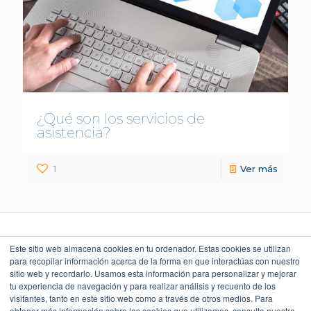
¿Qué son los servicios de
asistencia?
1
Ver más
Este sitio web almacena cookies en tu ordenador. Estas cookies se utilizan
para recopilar información acerca de la forma en que interactúas con nuestro
sitio web y recordarlo. Usamos esta información para personalizar y mejorar
LEGAL Y POLÍTICAS
LO QUE DICEN
UBICACIÓN
NUESTROS CLIENTES
Torre Índigo
tu experiencia de navegación y para realizar análisis y recuento de los
Aviso Legal
Av. Paseo de la Reforma 373
4.9
Cuauhtémoc 06500, CDMX
visitantes, tanto en este sitio web como a través de otros medios. Para
Aviso de Privacidad
55 5747 9100
obtener más información sobre las cookies que utilizamos, consulta nuestra
Política Ambiental