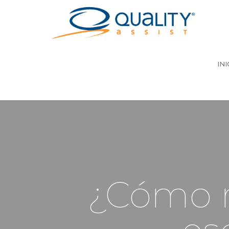
INI
¿Cómo r