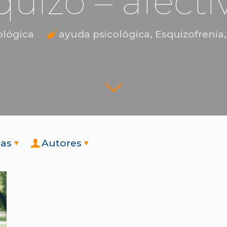
quizo – afecti
ológica
ayuda psicológica
,
Esquizofrenia
tas
Autores