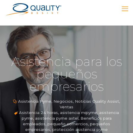
Asistencia para los
pequeños
empresarios
Asistencia Pyme
,
Negocios
,
Noticias Quality Assist
,
Ventas
Asistencia 24 horas
,
asistencia mipyme
,
asistencia
pyme
,
asistencia pyme axtel
,
Beneficios para
empleados
,
pequeño comercios
,
pequeños
empresarios
,
protección asistencia pyme