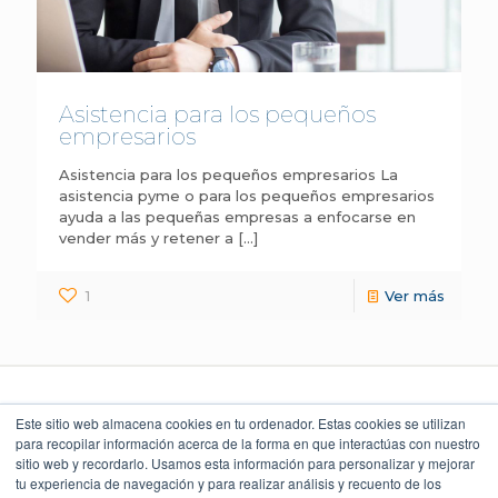
Asistencia para los pequeños
empresarios
Asistencia para los pequeños empresarios La
asistencia pyme o para los pequeños empresarios
ayuda a las pequeñas empresas a enfocarse en
vender más y retener a
[…]
1
Ver más
Este sitio web almacena cookies en tu ordenador. Estas cookies se utilizan
para recopilar información acerca de la forma en que interactúas con nuestro
sitio web y recordarlo. Usamos esta información para personalizar y mejorar
LEGAL Y POLÍTICAS
LO QUE DICEN
UBICACIÓN
NUESTROS CLIENTES
Torre Índigo
tu experiencia de navegación y para realizar análisis y recuento de los
Aviso Legal
Av. Paseo de la Reforma 373
4.9
Cuauhtémoc 06500, CDMX