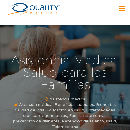
Asistencia Medica:
Salud para las
Familias
Asistencia médica
Atención médica
,
Beneficios laborales
,
Bienestar
,
Calidad de vida
,
Educación en salud
,
Enfermedades
crónico-degenerativas
,
Familias mexicanas
,
prevención de diabetes
,
Retención de talento
,
salud
,
Telemedicina