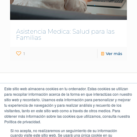
Asistencia Medica: Salud para las
Familias
1
Ver más
Este sitio web almacena cookies en tu ordenador. Estas cookies se utilizan
para recopilar información acerca de la forma en que interactúas con nuestro
sitio web y recordarlo. Usamos esta información para personalizar y mejorar
LEGAL Y POLÍTICAS
LO QUE DICEN
UBICACIÓN
NUESTROS CLIENTES
Torre Índigo
tu experiencia de navegación y para realizar análisis y recuento de los
Aviso Legal
Av. Paseo de la Reforma 373
4.9
Cuauhtémoc 06500, CDMX
visitantes, tanto en este sitio web como a través de otros medios. Para
Aviso de Privacidad
55 5747 9100
obtener más información sobre las cookies que utilizamos, consulta nuestra
Política Ambiental
Política de privacidad.
Política de Seguridad
Política de Calidad y Alcance SGC
Si no acepta, no realizaremos un seguimiento de su información
cuando visite este sitio web. Se usará una única cookie en su