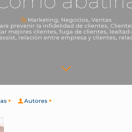
Cómo abatirl
Marketing
,
Negocios
,
Ventas
ara prevenir la infidelidad de clientes
,
Clientes
jar mejores clientes
,
fuga de clientes
,
lealtad 
assist
,
relación entre empresa y clientes
,
rela
tas
Autores