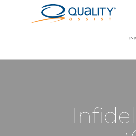
INI
Infide