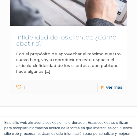
Infidelidad de los clientes: ¿Cómo
abatirla?
Con el propósito de aprovechar al máximo nuestro
nuevo blog, voy a reproducir en este espacio el
artículo «Infidelidad de los clientes», que publique
hace algunos
[…]
1
Ver más
Este sitio web almacena cookies en tu ordenador. Estas cookies se utilizan
para recopilar información acerca de la forma en que interactúas con nuestro
sitio web y recordarlo. Usamos esta información para personalizar y mejorar
LEGAL Y POLÍTICAS
LO QUE DICEN
UBICACIÓN
NUESTROS CLIENTES
Torre Índigo