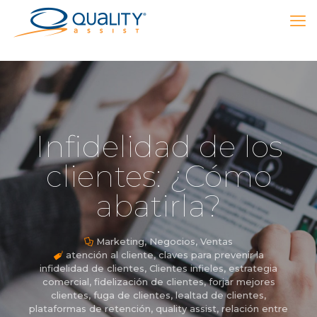
Infidelidad de los
clientes: ¿Cómo
abatirla?
Marketing
,
Negocios
,
Ventas
atención al cliente
,
claves para prevenir la
infidelidad de clientes
,
Clientes infieles
,
estrategia
comercial
,
fidelización de clientes
,
forjar mejores
clientes
,
fuga de clientes
,
lealtad de clientes
,
plataformas de retención
,
quality assist
,
relación entre