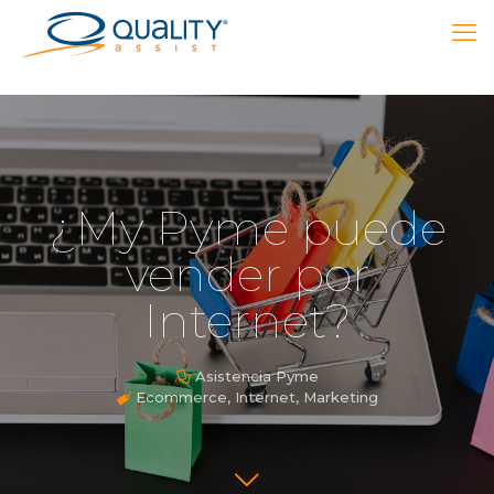
¿My Pyme puede
vender por
Internet?
Asistencia Pyme
Ecommerce
,
Internet
,
Marketing