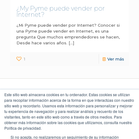
¿My Pyme puede vender por
Internet?
¿Mi Pyme puede vender por Internet? Conocer si
una Pyme puede vender en Internet, es una
pregunta Que muchos emprendedores se hacen,
Desde hace varios años.
[…]
1
Ver más
Este sitio web almacena cookies en tu ordenador. Estas cookies se utilizan
para recopilar información acerca de la forma en que interactúas con nuestro
sitio web y recordarlo. Usamos esta información para personalizar y mejorar
LEGAL Y POLÍTICAS
LO QUE DICEN
UBICACIÓN
NUESTROS CLIENTES
Torre Índigo
tu experiencia de navegación y para realizar análisis y recuento de los
Aviso Legal
Av. Paseo de la Reforma 373
4.9
Cuauhtémoc 06500, CDMX
visitantes, tanto en este sitio web como a través de otros medios. Para
Aviso de Privacidad
55 5747 9100
obtener más información sobre las cookies que utilizamos, consulta nuestra
Política Ambiental
Política de privacidad.
Política de Seguridad
Política de Calidad y Alcance SGC
Si no acepta, no realizaremos un seguimiento de su información