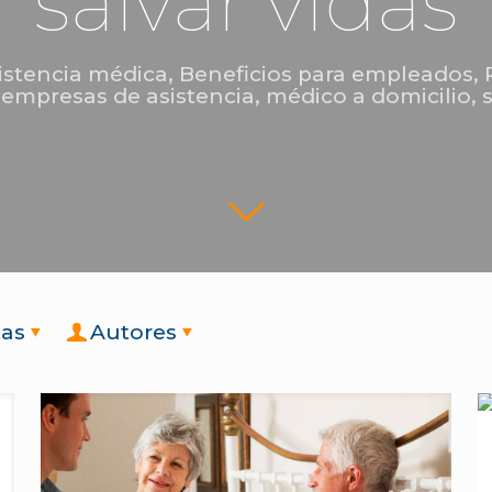
salvar vidas
istencia médica
,
Beneficios para empleados
,
,
empresas de asistencia
,
médico a domicilio
,
tas
Autores