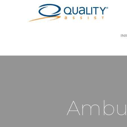
INI
Ambul