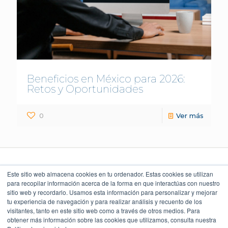
Beneficios en México para 2026:
Retos y Oportunidades
0
Ver más
Este sitio web almacena cookies en tu ordenador. Estas cookies se utilizan
para recopilar información acerca de la forma en que interactúas con nuestro
sitio web y recordarlo. Usamos esta información para personalizar y mejorar
LEGAL Y POLÍTICAS
LO QUE DICEN
UBICACIÓN
NUESTROS CLIENTES
Torre Índigo
tu experiencia de navegación y para realizar análisis y recuento de los
Aviso Legal
Av. Paseo de la Reforma 373
4.9
Cuauhtémoc 06500, CDMX
visitantes, tanto en este sitio web como a través de otros medios. Para
Aviso de Privacidad
55 5747 9100
obtener más información sobre las cookies que utilizamos, consulta nuestra
Política Ambiental