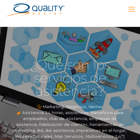
¿Qué son los
servicios de
asistencia?
Marketing
,
Negocios
,
Ventas
Asistencia 24 horas
,
asistencias
,
Beneficios para
empleados
,
club de asistencia
,
empresas de
asistencia
,
fidelización de clientes
,
herramientas de
marketing
,
iké
,
iké asistencia
,
imprevistos en el hogar
,
imprevistos viales
,
Mas Servicios
,
Multiservicios 24/7
,