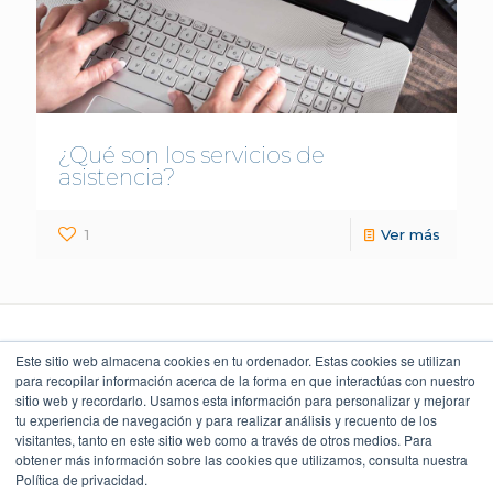
¿Qué son los servicios de
asistencia?
1
Ver más
Este sitio web almacena cookies en tu ordenador. Estas cookies se utilizan
para recopilar información acerca de la forma en que interactúas con nuestro
sitio web y recordarlo. Usamos esta información para personalizar y mejorar
LEGAL Y POLÍTICAS
LO QUE DICEN
UBICACIÓN
NUESTROS CLIENTES
Torre Índigo
tu experiencia de navegación y para realizar análisis y recuento de los
Aviso Legal
Av. Paseo de la Reforma 373
4.9
Cuauhtémoc 06500, CDMX
visitantes, tanto en este sitio web como a través de otros medios. Para
Aviso de Privacidad
55 5747 9100
obtener más información sobre las cookies que utilizamos, consulta nuestra
Política Ambiental
Política de privacidad.
Política de Seguridad