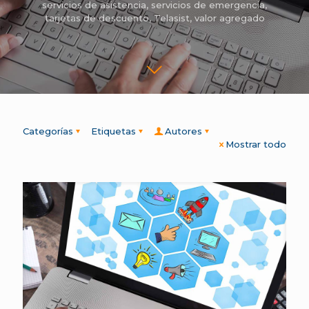
servicios de asistencia
,
servicios de emergencia
,
tarjetas de descuento
,
Telasist
,
valor agregado
Categorías
Etiquetas
Autores
Mostrar todo