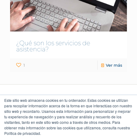
¿Qué son los servicios de
asistencia?
1
Ver más
Este sitio web almacena cookies en tu ordenador. Estas cookies se utilizan
para recopilar información acerca de la forma en que interactúas con nuestro
sitio web y recordarlo. Usamos esta información para personalizar y mejorar
LEGAL Y POLÍTICAS
LO QUE DICEN
UBICACIÓN
NUESTROS CLIENTES
Torre Índigo
tu experiencia de navegación y para realizar análisis y recuento de los
Aviso Legal
Av. Paseo de la Reforma 373
4.9
Cuauhtémoc 06500, CDMX
visitantes, tanto en este sitio web como a través de otros medios. Para
Aviso de Privacidad
55 5747 9100
obtener más información sobre las cookies que utilizamos, consulta nuestra
Política Ambiental
Política de privacidad.
Política de Seguridad