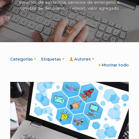
servicios de asistencia
,
servicios de emergencia
,
tarjetas de descuento
,
Telasist
,
valor agregado
Categorías
Etiquetas
Autores
Mostrar todo