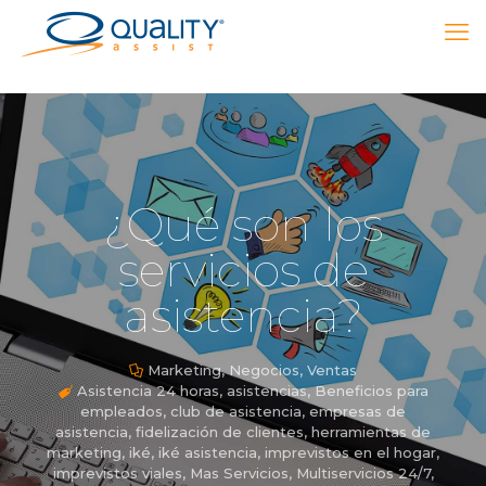
¿Qué son los
servicios de
asistencia?
Marketing
,
Negocios
,
Ventas
Asistencia 24 horas
,
asistencias
,
Beneficios para
empleados
,
club de asistencia
,
empresas de
asistencia
,
fidelización de clientes
,
herramientas de
marketing
,
iké
,
iké asistencia
,
imprevistos en el hogar
,
imprevistos viales
,
Mas Servicios
,
Multiservicios 24/7
,