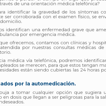
a través de una orientación médica telefónica?
ra identificar la gravedad de los síntomas co
ser corroborada con el examen físico, se env
domicilio.
cos identifican una enfermedad grave que amer
ambulancia por emergencia médica.
 que ofrecemos, contamos con clínicas y hospi
atendida por nuestras consultas médicas de al
torio.
ncia médica vía telefónica, podremos identific
leados se merecen, para que estos tengan mayo
esidades están siendo cubiertas las 24 horas po
nados por la automedicación.
empuja a tomar cualquier opción que sugiera 
en dosis que llegan a ser peligrosas para la s
indeseados.