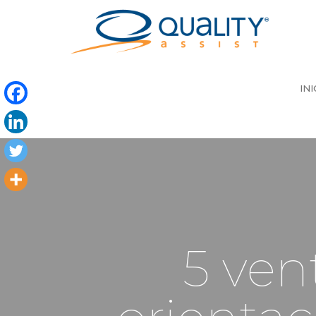
INI
5 ven