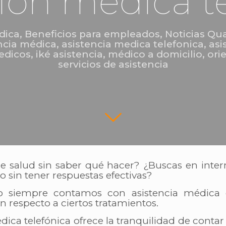
ión médica t
dica
,
Beneficios para empleados
,
Noticias Qua
ncia médica
,
asistencia medica telefonica
,
asi
edicos
,
iké asistencia
,
médico a domicilio
,
ori
servicios de asistencia
 salud sin saber qué hacer? ¿Buscas en inter
sin tener respuestas efectivas?
o siempre contamos con asistencia médica
 respecto a ciertos tratamientos.
dica telefónica ofrece la tranquilidad de contar