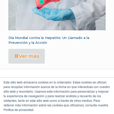
Día Mundial contra la Hepatitis: Un Llamado a la
Prevención y la Acción
Ver más
Este sitio web almacena cookies en tu ordenador. Estas cookies se utilizan
para recopilar información acerca de la forma en que interactúas con nuestro
sitio web y recordarlo. Usamos esta información para personalizar y mejorar
LEGAL Y POLÍTICAS
LO QUE DICEN
UBICACIÓN
NUESTROS CLIENTES
Torre Índigo
tu experiencia de navegación y para realizar análisis y recuento de los
Aviso Legal
Av. Paseo de la Reforma 373
4.9
Cuauhtémoc 06500, CDMX
visitantes, tanto en este sitio web como a través de otros medios. Para
Aviso de Privacidad
55 5747 9100
obtener más información sobre las cookies que utilizamos, consulta nuestra
Política Ambiental
Política de privacidad.
Política de Seguridad