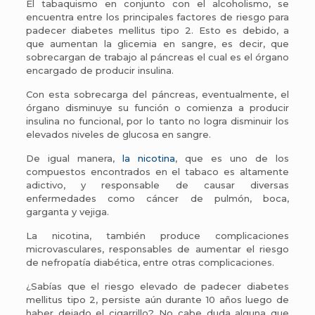
El tabaquismo en conjunto con el alcoholismo, se
encuentra entre los principales factores de riesgo para
padecer diabetes mellitus tipo 2. Esto es debido, a
que aumentan la glicemia en sangre, es decir, que
sobrecargan de trabajo al páncreas el cual es el órgano
encargado de producir insulina.
Con esta sobrecarga del páncreas, eventualmente, el
órgano disminuye su función o comienza a producir
insulina no funcional, por lo tanto no logra disminuir los
elevados niveles de glucosa en sangre.
De igual manera,
la nicotina
, que es uno de los
compuestos encontrados en el tabaco es altamente
adictivo, y responsable de causar diversas
enfermedades como cáncer de pulmón, boca,
garganta y vejiga.
La nicotina, también produce complicaciones
microvasculares, responsables de aumentar el riesgo
de nefropatía diabética, entre otras complicaciones.
¿Sabías que el riesgo elevado de padecer diabetes
mellitus tipo 2, persiste aún durante 10 años luego de
haber dejado el cigarrillo? No cabe duda alguna que