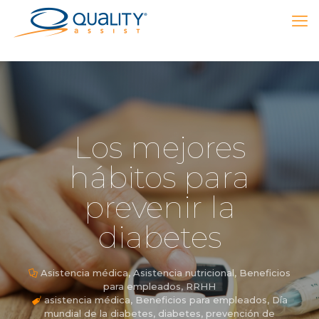
Los mejores
hábitos para
prevenir la
diabetes
Asistencia médica
,
Asistencia nutricional
,
Beneficios
para empleados
,
RRHH
asistencia médica
,
Beneficios para empleados
,
Día
mundial de la diabetes
,
diabetes
,
prevención de