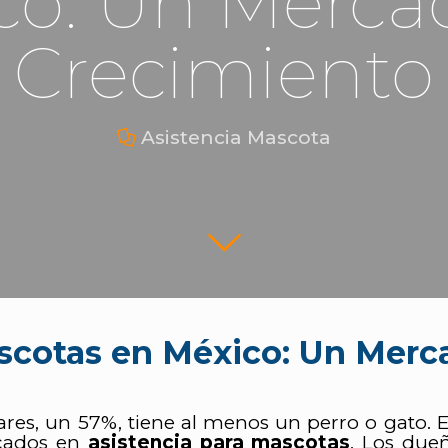
co: Un Merca
Crecimiento
Asistencia Mascota
ascotas en México: Un Merc
ares, un 57%, tiene al menos un perro o gato.
ocados en
asistencia para mascotas
. Los due