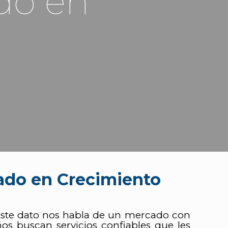
do en
ado en Crecimiento
 Este dato nos habla de un mercado con
ños buscan servicios confiables que les