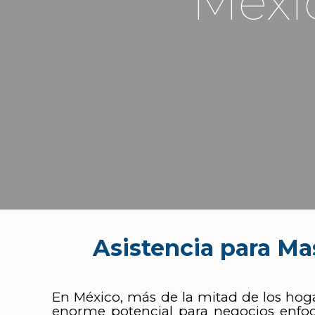
Méxi
Asistencia para M
En México, más de la mitad de los hog
enorme potencial para negocios enf