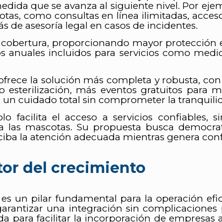
ida que se avanza al siguiente nivel. Por ejemp
tas, como consultas en línea ilimitadas, acceso
de asesoría legal en casos de incidentes.
 de cobertura, proporcionando mayor protección
tos anuales incluidos para servicios como medi
as ofrece la solución más completa y robusta, c
 esterilización, más eventos gratuitos para m
 un cuidado total sin comprometer la tranquili
olo facilita el acceso a servicios confiable
ra las mascotas. Su propuesta busca democrat
a la atención adecuada mientras genera confian
or del crecimiento
o es un pilar fundamental para la operación ef
arantizar una integración sin complicaciones 
da para facilitar la incorporación de empresas