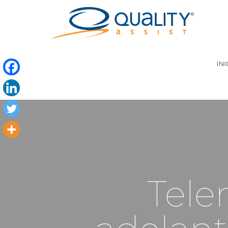
INI
Tele