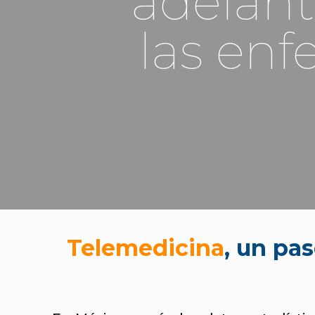
adelant
las en
Telemedicina
, un pa