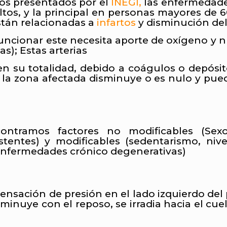
cos presentados por el
INEGI
,
las enfermedade
ltos, y la principal en personas mayores de
están relacionadas a
infartos
y disminución del
uncionar este necesita aporte de oxígeno y n
as); Estas arterias
n su totalidad, debido a coágulos o depósit
la zona afectada disminuye o es nulo y puede
contramos factores no modificables (Sexo
entes) y modificables (sedentarismo, nive
enfermedades crónico degenerativas)
ensación de presión en el lado izquierdo del
disminuye con el reposo, se irradia hacia el c