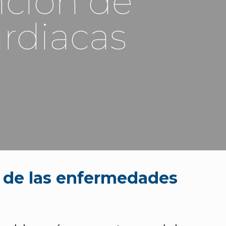
nción de
rdiacas
n de las enfermedades