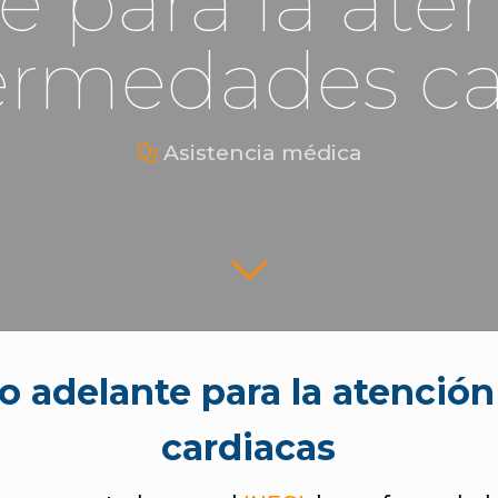
e para la ate
fermedades ca
Asistencia médica
so adelante para la atenció
cardiacas