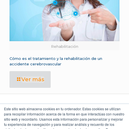
Rehabilitación
Cómo es el tratamiento y la rehabilitación de un
accidente cerebrovascular
Ver más
Este sitio web almacena cookies en tu ordenador. Estas cookies se utilizan
para recopilar información acerca de la forma en que interactúas con nuestro
sitio web y recordarlo. Usamos esta información para personalizar y mejorar
LEGAL Y POLÍTICAS
LO QUE DICEN
UBICACIÓN
NUESTROS CLIENTES
Torre Índigo
tu experiencia de navegación y para realizar análisis y recuento de los
Aviso Legal
Av. Paseo de la Reforma 373
4.9
Cuauhtémoc 06500, CDMX
Aviso de Privacidad